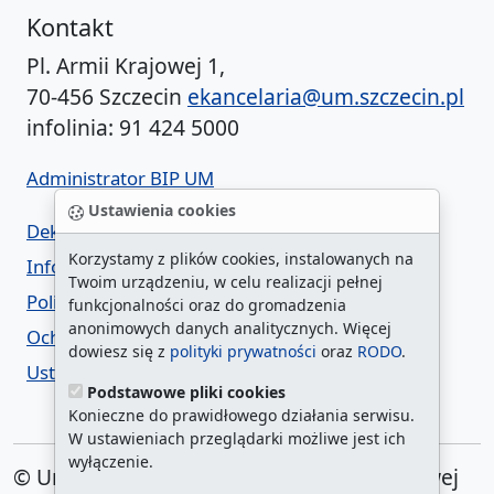
Kontakt
Pl. Armii Krajowej 1,
70-456 Szczecin
ekancelaria@um.szczecin.pl
infolinia: 91 424 5000
Administrator BIP UM
Ustawienia cookies
Deklaracja dostępności
Korzystamy z plików cookies, instalowanych na
Informacja o urzędzie w ETR
Twoim urządzeniu, w celu realizacji pełnej
Polityka prywatności
funkcjonalności oraz do gromadzenia
anonimowych danych analitycznych. Więcej
Ochrona danych osobowych
dowiesz się z
polityki prywatności
oraz
RODO
.
Ustawienia cookies
Podstawowe pliki cookies
Konieczne do prawidłowego działania serwisu.
W ustawieniach przeglądarki możliwe jest ich
wyłączenie.
© Urząd Miasta Szczecin. Plac Armii Krajowej