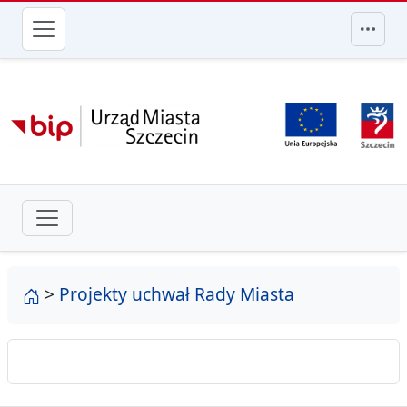
przejdź do głównego menu
strona główna
>
Projekty uchwał Rady Miasta