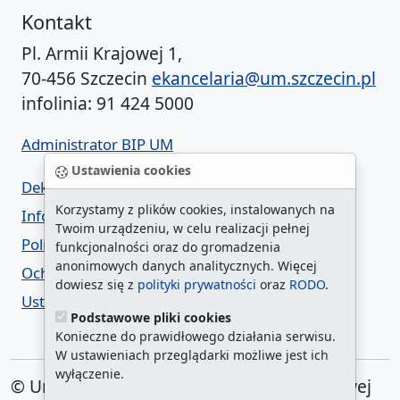
Kontakt
Pl. Armii Krajowej 1,
70-456 Szczecin
ekancelaria@um.szczecin.pl
infolinia: 91 424 5000
Administrator BIP UM
Ustawienia cookies
Deklaracja dostępności
Korzystamy z plików cookies, instalowanych na
Informacja o urzędzie w ETR
Twoim urządzeniu, w celu realizacji pełnej
Polityka prywatności
funkcjonalności oraz do gromadzenia
anonimowych danych analitycznych. Więcej
Ochrona danych osobowych
dowiesz się z
polityki prywatności
oraz
RODO
.
Ustawienia cookies
Podstawowe pliki cookies
Konieczne do prawidłowego działania serwisu.
W ustawieniach przeglądarki możliwe jest ich
wyłączenie.
© Urząd Miasta Szczecin. Plac Armii Krajowej