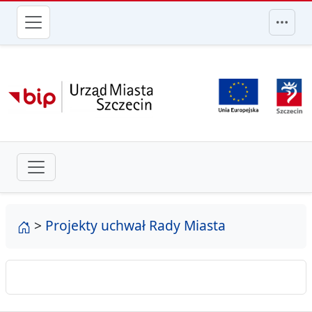
przejdź do głównego menu
strona główna
>
Projekty uchwał Rady Miasta