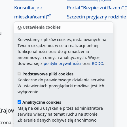
Konsultacje z
Portal "Bezpieczni Razem"
mieszkańcami
Szczecin przyjazny rodzinie
Geoportal
Ustawienia cookies
u
Korzystamy z plików cookies, instalowanych na
Twoim urządzeniu, w celu realizacji pełnej
funkcjonalności oraz do gromadzenia
anonimowych danych analitycznych. Więcej
dowiesz się z
polityki prywatności
oraz
RODO
.
Podstawowe pliki cookies
a
Konieczne do prawidłowego działania serwisu.
W ustawieniach przeglądarki możliwe jest ich
wyłączenie.
Analityczne cookies
Mają na celu uzyskanie przez administratora
Krajowej 1, 70-456 Szczecin
serwisu wiedzy na temat ruchu na stronie.
Zbieranie danych odbywa się anonimowo.
strona:
4631293
/
najczęściej odwiedzane strony