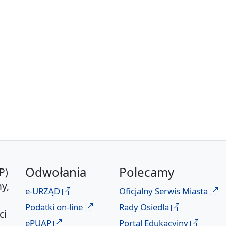
Odwołania
Polecamy
P)
y,
e-URZĄD
Oficjalny Serwis Miasta
Podatki on-line
Rady Osiedla
ci
ePUAP
Portal Edukacyjny