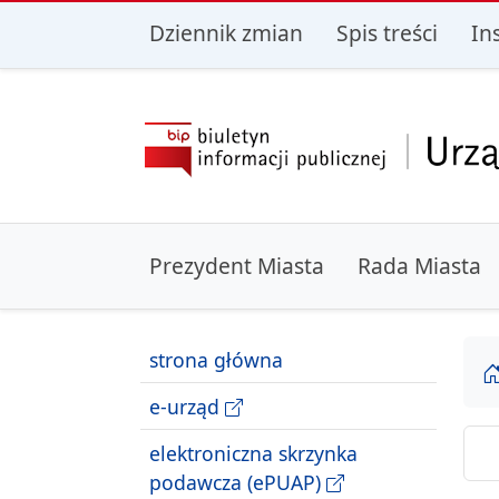
przejdź do głównego menu
przejdź do treśc
Dziennik zmian
Spis treści
In
Prezydent Miasta
Rada Miasta
strona główna
e-urząd
elektroniczna skrzynka
podawcza (ePUAP)