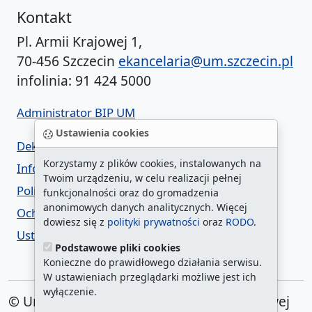
Kontakt
Pl. Armii Krajowej 1,
70-456 Szczecin
ekancelaria@um.szczecin.pl
infolinia: 91 424 5000
Administrator BIP UM
Ustawienia cookies
Deklaracja dostępności
Korzystamy z plików cookies, instalowanych na
Informacja o urzędzie w ETR
Twoim urządzeniu, w celu realizacji pełnej
Polityka prywatności
funkcjonalności oraz do gromadzenia
anonimowych danych analitycznych. Więcej
Ochrona danych osobowych
dowiesz się z
polityki prywatności
oraz
RODO
.
Ustawienia cookies
Podstawowe pliki cookies
Konieczne do prawidłowego działania serwisu.
W ustawieniach przeglądarki możliwe jest ich
wyłączenie.
© Urząd Miasta Szczecin. Plac Armii Krajowej