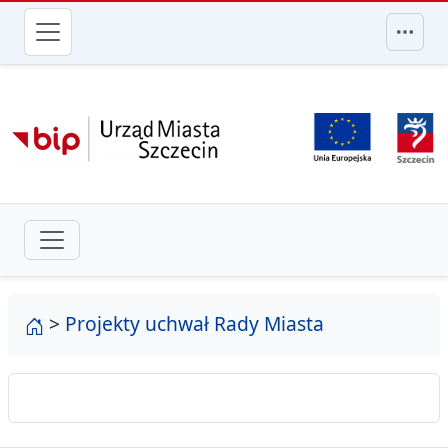
przejdź do głównego menu
strona główna
>
Projekty uchwał Rady Miasta