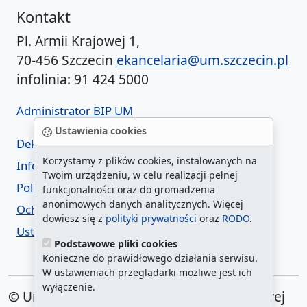
Kontakt
Pl. Armii Krajowej 1,
70-456 Szczecin
ekancelaria@um.szczecin.pl
infolinia: 91 424 5000
Administrator BIP UM
Ustawienia cookies
Deklaracja dostępności
Korzystamy z plików cookies, instalowanych na
Informacja o urzędzie w ETR
Twoim urządzeniu, w celu realizacji pełnej
Polityka prywatności
funkcjonalności oraz do gromadzenia
anonimowych danych analitycznych. Więcej
Ochrona danych osobowych
dowiesz się z
polityki prywatności
oraz
RODO
.
Ustawienia cookies
Podstawowe pliki cookies
Konieczne do prawidłowego działania serwisu.
W ustawieniach przeglądarki możliwe jest ich
wyłączenie.
© Urząd Miasta Szczecin. Plac Armii Krajowej