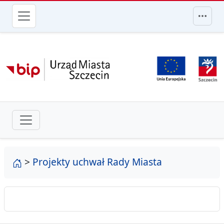
przejdź do głównego menu
strona główna
>
Projekty uchwał Rady Miasta