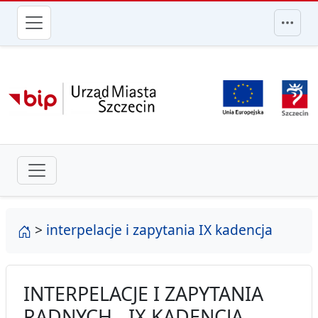
przejdź do głównego menu
strona główna
>
interpelacje i zapytania IX kadencja
INTERPELACJE I ZAPYTANIA
RADNYCH - IX KADENCJA