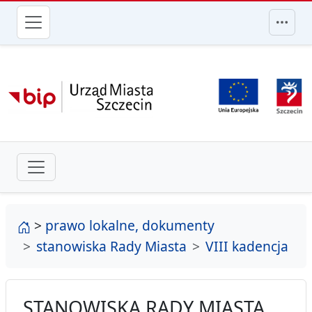
przejdź do głównego menu
strona główna
>
prawo lokalne, dokumenty
stanowiska Rady Miasta
VIII kadencja
STANOWISKA RADY MIASTA