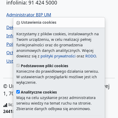
infolinia: 91 424 5000
Administrator BIP UM
Ustawienia cookies
Deklaracja dostępności
Korzystamy z plików cookies, instalowanych na
Informacja o urzędzie w ETR
Twoim urządzeniu, w celu realizacji pełnej
Polityka prywatności
funkcjonalności oraz do gromadzenia
anonimowych danych analitycznych. Więcej
Ochrona danych osobowych
dowiesz się z
polityki prywatności
oraz
RODO
.
Ustawienia cookies
Podstawowe pliki cookies
Konieczne do prawidłowego działania serwisu.
W ustawieniach przeglądarki możliwe jest ich
wyłączenie.
© Urząd Miasta Szczecin. Plac Armii Krajowej
Analityczne cookies
1, 70-456 Szczecin
Mają na celu uzyskanie przez administratora
serwisu wiedzy na temat ruchu na stronie.
liczba wyświetleń:
208693991
/ aktualna strona:
Zbieranie danych odbywa się anonimowo.
24418
/
najczęściej odwiedzane strony