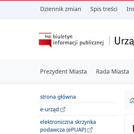
przejdź do głównego menu
przejdź do treśc
Dziennik zmian
Spis treści
In
Prezydent Miasta
Rada Miasta
strona główna
e-urząd
elektroniczna skrzynka
podawcza (ePUAP)