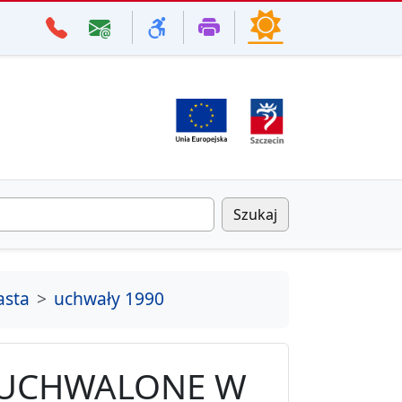
Szukaj
asta
uchwały 1990
 UCHWALONE W