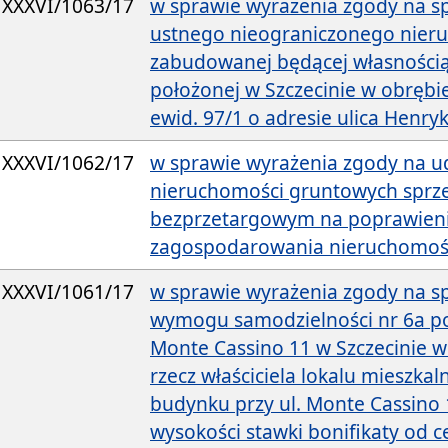
XXXVI/1063/17
w sprawie wyrażenia zgody na s
ustnego nieograniczonego nier
zabudowanej będącej własnością
położonej w Szczecinie w obrębie
ewid. 97/1 o adresie ulica Henryk
XXXVI/1062/17
w sprawie wyrażenia zgody na ud
nieruchomości gruntowych sprz
bezprzetargowym na poprawien
zagospodarowania nieruchomośc
XXXVI/1061/17
w sprawie wyrażenia zgody na sp
wymogu samodzielności nr 6a po
Monte Cassino 11 w Szczecinie 
rzecz właściciela lokalu mieszka
budynku przy ul. Monte Cassino 1
wysokości stawki bonifikaty od 