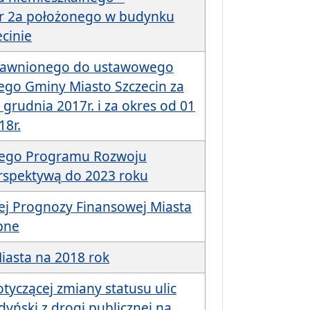
r 2a położonego w budynku
ecinie
rawnionego do ustawowego
go Gminy Miasto Szczecin za
 grudnia 2017r. i za okres od 01
18r.
niego Programu Rozwoju
erspektywą do 2023 roku
ej Prognozy Finansowej Miasta
ępne
iasta na 2018 rok
otyczącej zmiany statusu ulic
yński z drogi publicznej na