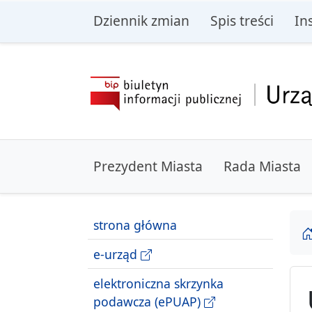
przejdź do głównego menu
przejdź do treśc
Dziennik zmian
Spis treści
In
Prezydent Miasta
Rada Miasta
strona główna
e-urząd
elektroniczna skrzynka
podawcza (ePUAP)