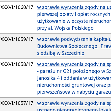
XXXVI/1060/17
w sprawie wyrażenia zgody na ud
pierwszej opłaty i opłat rocznych
użytkowanie wieczyste nieruchom
przy al. Wojska Polskiego
XXXVI/1059/17
w sprawie podwyższenia kapita
Budownictwa Społecznego „Prawob
siedzibą w Szczecinie
XXXVI/1058/17
w sprawie wyrażenia zgody na s
- garażu nr G21 położonego w Szc
Janosika 4 i oddania w użytkowan
nieruchomości gruntowej oraz p
pierwszeństwa w nabyciu garażu
XXXVI/1057/17
w sprawie wyrażenia zgody na s
ustnego nieograniczonego lokal