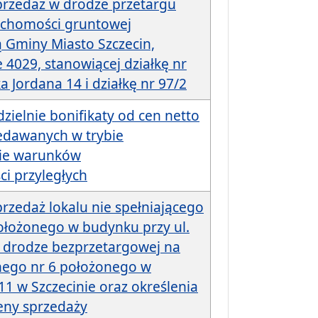
przedaż w drodze przetargu
uchomości gruntowej
 Gminy Miasto Szczecin,
 4029, stanowiącej działkę nr
a Jordana 14 i działkę nr 97/2
zielnie bonifikaty od cen netto
edawanych w trybie
ie warunków
i przyległych
rzedaż lokalu nie spełniającego
łożonego w budynku przy ul.
w drodze bezprzetargowej na
lnego nr 6 położonego w
1 w Szczecinie oraz określenia
ceny sprzedaży