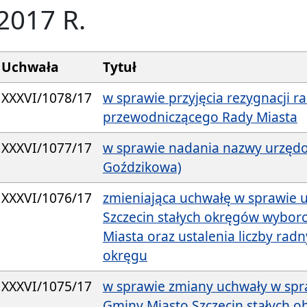
2017 R.
Uchwała
Tytuł
XXXVI/1078/17
w sprawie przyjęcia rezygnacji r
przewodniczącego Rady Miasta
XXXVI/1077/17
w sprawie nadania nazwy urzędowe
Goździkowa)
XXXVI/1076/17
zmieniająca uchwałę w sprawie 
Szczecin stałych okręgów wybor
Miasta oraz ustalenia liczby ra
okręgu
XXXVI/1075/17
w sprawie zmiany uchwały w spr
Gminy Miasto Szczecin stałych 