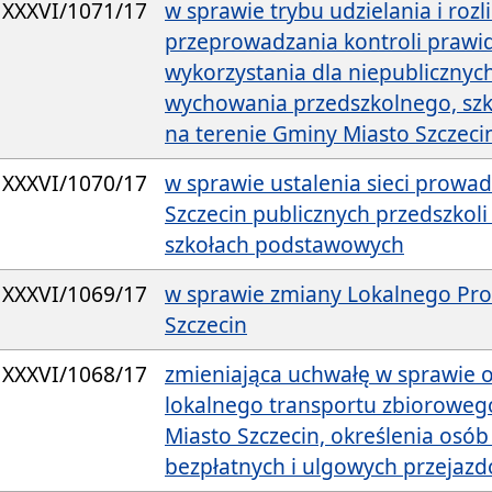
XXXVI/1071/17
w sprawie trybu udzielania i rozl
przeprowadzania kontroli prawid
wykorzystania dla niepublicznych
wychowania przedszkolnego, szk
na terenie Gminy Miasto Szczeci
XXXVI/1070/17
w sprawie ustalenia sieci prowa
Szczecin publicznych przedszkoli
szkołach podstawowych
XXXVI/1069/17
w sprawie zmiany Lokalnego Prog
Szczecin
XXXVI/1068/17
zmieniająca uchwałę w sprawie 
lokalnego transportu zbiorowe
Miasto Szczecin, określenia osó
bezpłatnych i ulgowych przejaz