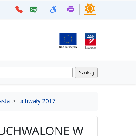
Szukaj
asta
uchwały 2017
 UCHWALONE W