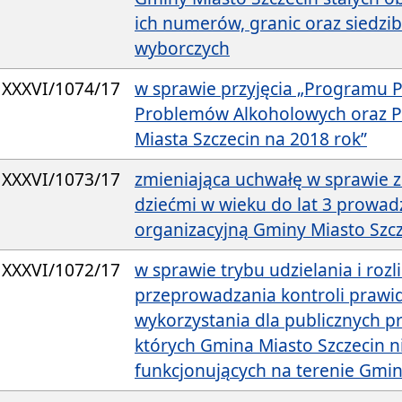
ich numerów, granic oraz siedz
wyborczych
XXXVI/1074/17
w sprawie przyjęcia „Programu P
Problemów Alkoholowych oraz Pr
Miasta Szczecin na 2018 rok”
XXXVI/1073/17
zmieniająca uchwałę w sprawie z
dziećmi w wieku do lat 3 prowad
organizacyjną Gminy Miasto Szc
XXXVI/1072/17
w sprawie trybu udzielania i rozl
przeprowadzania kontroli prawid
wykorzystania dla publicznych prz
których Gmina Miasto Szczecin 
funkcjonujących na terenie Gmin