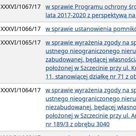
XXXVI/1067/17
w sprawie Programu ochrony śro
lata 2017-2020 z perspektywą na
XXXVI/1066/17
w sprawie ustanowienia pomnik
XXXVI/1065/17
w sprawie wyrażenia zgody na s
ustnego nieograniczonego nier
zabudowanej, będącej własności
położonej w Szczecinie przy ul. 
11, stanowiącej działkę nr 71 z 
XXXVI/1064/17
w sprawie wyrażenia zgody na s
ustnego nieograniczonego nier
niezabudowanej, będącej własno
położonej w Szczecinie przy ul. Ar
nr 189/3 z obrębu 3040