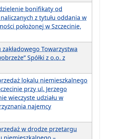
zielenie bonifikaty od
 naliczanych z tytułu oddania w
ości położonej w Szczecinie,
łu zakładowego Towarzystwa
rzeże” Spółki z o.o. z
przedaż lokalu niemieszkalnego
zecinie przy ul. Jerzego
ie wieczyste udziału w
rzyznania najemcy
przedaż w drodze przetargu
u niemieszkalnego –