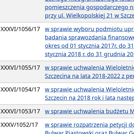
pomieszczenia gospodarczego n
przy ul. Wielkopolskiej 21 w Szcz
XXXVI/1056/17
w sprawie wyboru podmiotu up
badania sprawozdania finansowe
okres od 01 stycznia 2017r. do 31
stycznia 2018 r. do 31 grudnia 20
XXXVI/1055/17
w sprawie uchwalenia Wielolet
Szczecina na lata 2018-2022 z p
XXXVI/1054/17
w sprawie uchwalenia Wieloletni
Szczecin na 2018 rok i lata nast
XXXVI/1053/17
w sprawie uchwalenia budżetu M
XXXV/1052/17
w sprawie rozpatrzenia petycji d
Bulwar Piastowski oraz Bulwar Gd