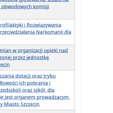
ib obwodowych komisji
rofilaktyki i Rozwiązywania
zeciwdziałania Narkomanii dla
mian w organizacji opieki nad
zonej przez jednostkę
zecin
iczania dotacji oraz trybu
łowości ich pobrania i
edszkoli oraz szkół, dla
nie jest organem prowadzącym,
y Miasto Szczecin