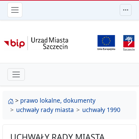
przejdź do głównego menu
strona główna
>
prawo lokalne, dokumenty
uchwały rady miasta
uchwały 1990
UCHWAŁY RADY MIASTA