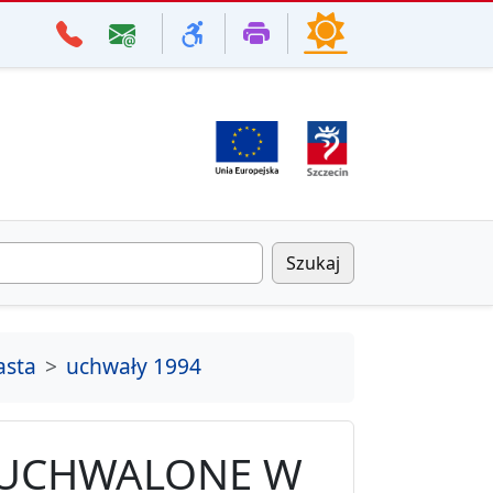
Szukaj
asta
uchwały 1994
 UCHWALONE W