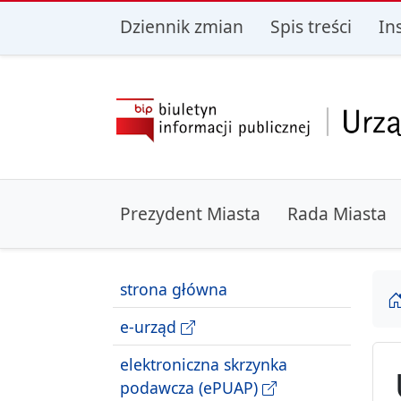
przejdź do głównego menu
przejdź do treśc
Dziennik zmian
Spis treści
In
Prezydent Miasta
Rada Miasta
strona główna
e-urząd
elektroniczna skrzynka
podawcza (ePUAP)