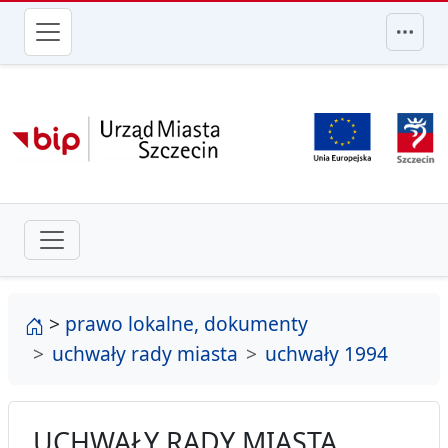
przejdź do głównego menu
strona główna
>
prawo lokalne, dokumenty
uchwały rady miasta
uchwały 1994
UCHWAŁY RADY MIASTA