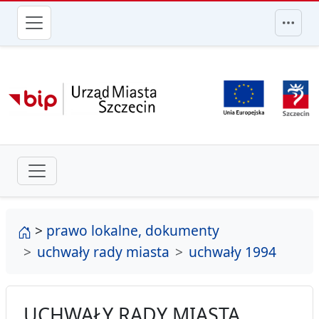
przejdź do głównego menu
strona główna
>
prawo lokalne, dokumenty
uchwały rady miasta
uchwały 1994
UCHWAŁY RADY MIASTA