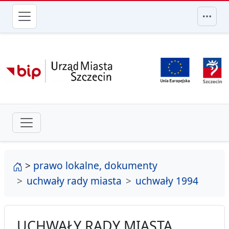
przejdź do głównego menu
strona główna
>
prawo lokalne, dokumenty
uchwały rady miasta
uchwały 1994
UCHWAŁY RADY MIASTA