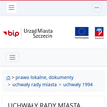
przejdź do głównego menu
strona główna
>
prawo lokalne, dokumenty
uchwały rady miasta
uchwały 1994
UCHWAŁY RADY MIASTA