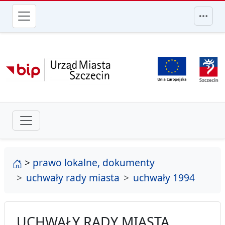
przejdź do głównego menu
strona główna
>
prawo lokalne, dokumenty
uchwały rady miasta
uchwały 1994
UCHWAŁY RADY MIASTA