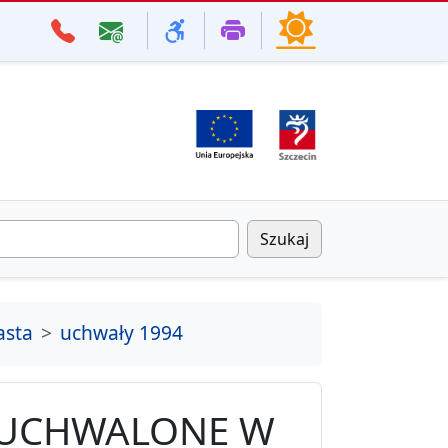
Szukaj
asta
uchwały 1994
 UCHWALONE W