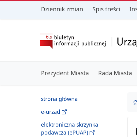
przejdź do głównego menu
przejdź do treśc
Dziennik zmian
Spis treści
In
Prezydent Miasta
Rada Miasta
strona główna
e-urząd
elektroniczna skrzynka
podawcza (ePUAP)