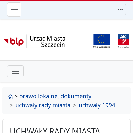
przejdź do głównego menu
strona główna
>
prawo lokalne, dokumenty
uchwały rady miasta
uchwały 1994
UCHWAŁY RADY MIASTA