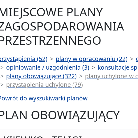
MIEJSCOWE PLANY
ZAGOSPODAROWANIA
PRZESTRZENNEGO
przystąpienia (52)
plany w opracowaniu (22)
opiniowanie / uzgodnienia (3)
konsultacje sp
plany obowiązujące (322)
plany uchylone w c
przystąpienia uchylone (79)
Powrót do wyszukiwarki planów
PLAN OBOWIĄZUJĄCY