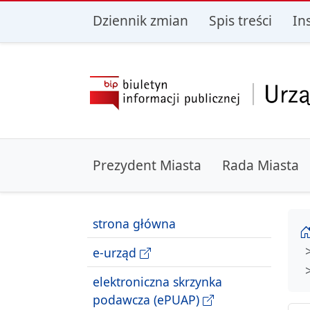
przejdź do głównego menu
przejdź do treśc
Dziennik zmian
Spis treści
In
Prezydent Miasta
Rada Miasta
strona główna
e-urząd
elektroniczna skrzynka
podawcza (ePUAP)