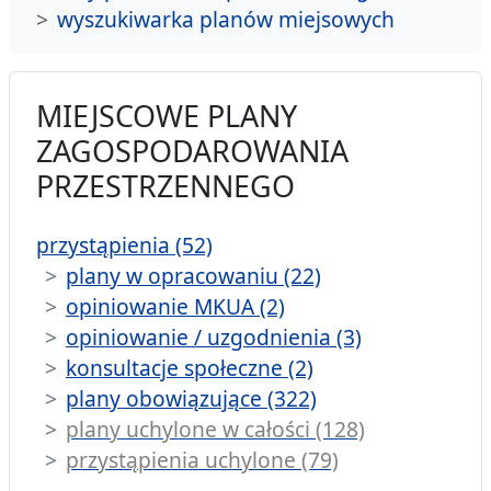
wyszukiwarka planów miejsowych
MIEJSCOWE PLANY
ZAGOSPODAROWANIA
PRZESTRZENNEGO
przystąpienia (52)
plany w opracowaniu (22)
opiniowanie MKUA (2)
opiniowanie / uzgodnienia (3)
konsultacje społeczne (2)
plany obowiązujące (322)
plany uchylone w całości (128)
przystąpienia uchylone (79)