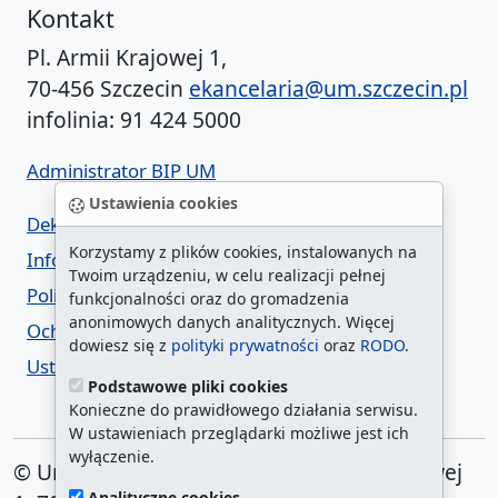
Kontakt
Pl. Armii Krajowej 1,
70-456 Szczecin
ekancelaria@um.szczecin.pl
infolinia: 91 424 5000
Administrator BIP UM
Ustawienia cookies
Deklaracja dostępności
Korzystamy z plików cookies, instalowanych na
Informacja o urzędzie w ETR
Twoim urządzeniu, w celu realizacji pełnej
Polityka prywatności
funkcjonalności oraz do gromadzenia
anonimowych danych analitycznych. Więcej
Ochrona danych osobowych
dowiesz się z
polityki prywatności
oraz
RODO
.
Ustawienia cookies
Podstawowe pliki cookies
Konieczne do prawidłowego działania serwisu.
W ustawieniach przeglądarki możliwe jest ich
wyłączenie.
© Urząd Miasta Szczecin. Plac Armii Krajowej
Analityczne cookies