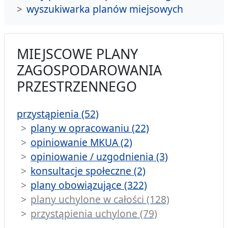
wyszukiwarka planów miejsowych
MIEJSCOWE PLANY
ZAGOSPODAROWANIA
PRZESTRZENNEGO
przystąpienia (52)
plany w opracowaniu (22)
opiniowanie MKUA (2)
opiniowanie / uzgodnienia (3)
konsultacje społeczne (2)
plany obowiązujące (322)
plany uchylone w całości (128)
przystąpienia uchylone (79)