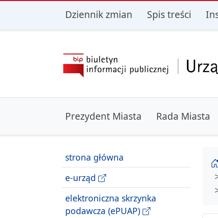
przejdź do głównego menu
przejdź do treśc
Dziennik zmian
Spis treści
In
Prezydent Miasta
Rada Miasta
strona główna
e-urząd
elektroniczna skrzynka
podawcza (ePUAP)