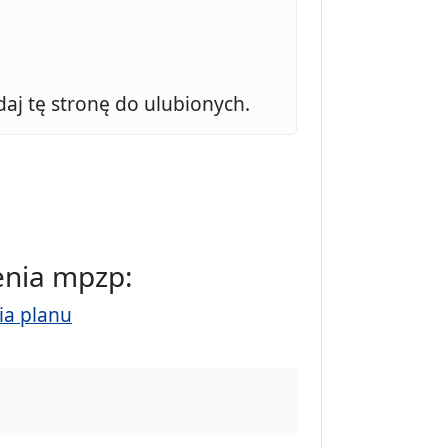
daj tę stronę do ulubionych.
enia mpzp:
ia planu