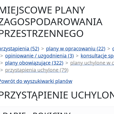
MIEJSCOWE PLANY
ZAGOSPODAROWANIA
PRZESTRZENNEGO
przystąpienia (52)
plany w opracowaniu (22)
opiniowanie / uzgodnienia (3)
konsultacje sp
plany obowiązujące (322)
plany uchylone w c
przystąpienia uchylone (79)
Powrót do wyszukiwarki planów
PRZYSTĄPIENIE UCHYLO