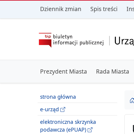
przejdź do głównego menu
przejdź do treśc
Dziennik zmian
Spis treści
In
Prezydent Miasta
Rada Miasta
strona główna
e-urząd
elektroniczna skrzynka
podawcza (ePUAP)