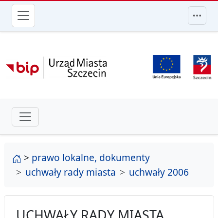
przejdź do głównego menu
strona główna
>
prawo lokalne, dokumenty
uchwały rady miasta
uchwały 2006
UCHWAŁY RADY MIASTA