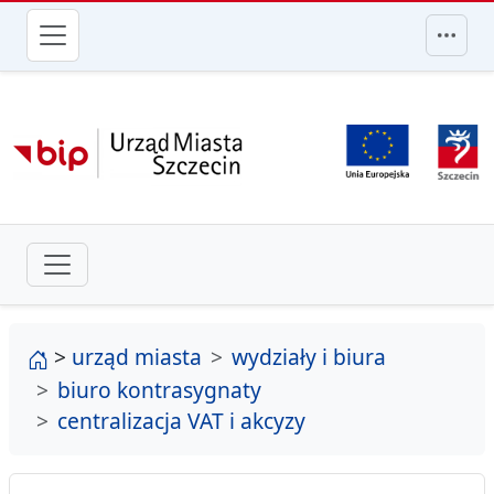
przejdź do głównego menu
strona główna
>
urząd miasta
wydziały i biura
biuro kontrasygnaty
centralizacja VAT i akcyzy