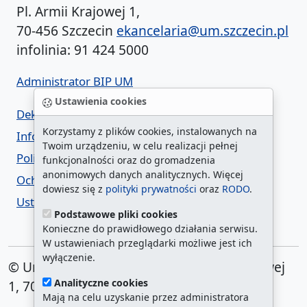
Pl. Armii Krajowej 1,
70-456 Szczecin
ekancelaria@um.szczecin.pl
infolinia: 91 424 5000
Administrator BIP UM
Ustawienia cookies
Deklaracja dostępności
Korzystamy z plików cookies, instalowanych na
Informacja o urzędzie w ETR
Twoim urządzeniu, w celu realizacji pełnej
Polityka prywatności
funkcjonalności oraz do gromadzenia
anonimowych danych analitycznych. Więcej
Ochrona danych osobowych
dowiesz się z
polityki prywatności
oraz
RODO
.
Ustawienia cookies
Podstawowe pliki cookies
Konieczne do prawidłowego działania serwisu.
W ustawieniach przeglądarki możliwe jest ich
wyłączenie.
© Urząd Miasta Szczecin. Plac Armii Krajowej
Analityczne cookies
1, 70-456 Szczecin
Mają na celu uzyskanie przez administratora