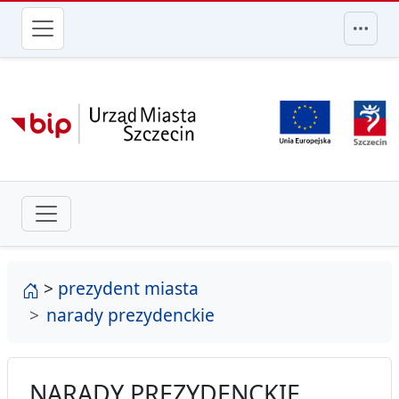
przejdź do głównego menu
strona główna
>
prezydent miasta
narady prezydenckie
NARADY PREZYDENCKIE