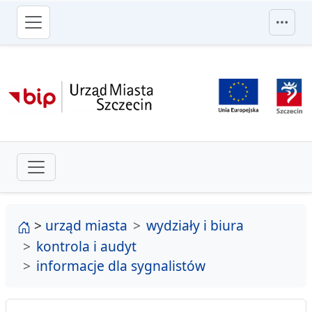
przejdź do głównego menu
strona główna
>
urząd miasta
wydziały i biura
kontrola i audyt
informacje dla sygnalistów