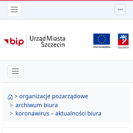
przejdź do głównego menu
strona główna
>
organizacje pozarządowe
archiwum biura
koronawirus – aktualności biura