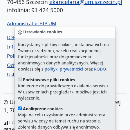
70-456 Szczecin
ekancelaria@um.szczecin.pl
infolinia: 91 424 5000
Administrator BIP UM
Ustawienia cookies
Deklaracja dostępności
Korzystamy z plików cookies, instalowanych na
Informacja o urzędzie w ETR
Twoim urządzeniu, w celu realizacji pełnej
Polityka prywatności
funkcjonalności oraz do gromadzenia
anonimowych danych analitycznych. Więcej
Ochrona danych osobowych
dowiesz się z
polityki prywatności
oraz
RODO
.
Ustawienia cookies
Podstawowe pliki cookies
Konieczne do prawidłowego działania serwisu.
W ustawieniach przeglądarki możliwe jest ich
wyłączenie.
© Urząd Miasta Szczecin. Plac Armii Krajowej
Analityczne cookies
1, 70-456 Szczecin
Mają na celu uzyskanie przez administratora
serwisu wiedzy na temat ruchu na stronie.
liczba wyświetleń:
208262745
/ aktualna strona:
Zbieranie danych odbywa się anonimowo.