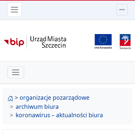
przejdź do głównego menu
strona główna
>
organizacje pozarządowe
archiwum biura
koronawirus – aktualności biura