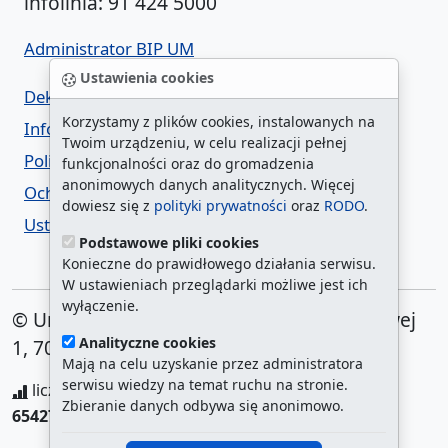
infolinia: 91 424 5000
Administrator BIP UM
Ustawienia cookies
Deklaracja dostępności
Korzystamy z plików cookies, instalowanych na
Informacja o urzędzie w ETR
Twoim urządzeniu, w celu realizacji pełnej
Polityka prywatności
funkcjonalności oraz do gromadzenia
anonimowych danych analitycznych. Więcej
Ochrona danych osobowych
dowiesz się z
polityki prywatności
oraz
RODO
.
Ustawienia cookies
Podstawowe pliki cookies
Konieczne do prawidłowego działania serwisu.
W ustawieniach przeglądarki możliwe jest ich
wyłączenie.
© Urząd Miasta Szczecin. Plac Armii Krajowej
Analityczne cookies
1, 70-456 Szczecin
Mają na celu uzyskanie przez administratora
serwisu wiedzy na temat ruchu na stronie.
liczba wyświetleń:
208341010
/ aktualna strona:
Zbieranie danych odbywa się anonimowo.
65427
/
najczęściej odwiedzane strony