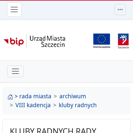
przejdź do głównego menu
strona główna
>
rada miasta
archiwum
VIII kadencja
kluby radnych
KLUBY RADNYCH RADY