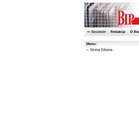
<- Szczecin
Redakcja
O Biu
Menu:
Strona Główna