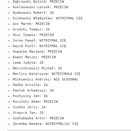
Dąbrowski Witold: PRZECIW
Duklanowski Leszek: PRZECIW
Dymkowski Robert: ZA
Dzikowski Władysław: WSTRZYMAŁ SIĘ
Goc Marek: PRZECIW
Grodzki Tomasz: ZA
Hinc Tomasz: PRZECIW
Juras Paweł: WSTRZYMAŁ SIĘ
Kęsik Piotr: WSTRZYMAŁ SIĘ
Kopacka Marzena: PRZECIW
Kopeć Maciej: PRZECIW
Lemm Judyta: ZA
Marcinkiewicz Michał: ZA
Marlicz Katarzyna: WSTRZYMAŁA SIĘ
Mickiewicz Andrzej: NIE GŁOSOWAŁ
Pańka Urszula: ZA
Pawlak Arkadiusz: ZA
Posłuszny Jan: ZA
Ruciński Adam: PRZECIW
Sieńko Jerzy: ZA
Stopyra Jan: ZA
Szałabawka Artur: PRZECIW
Zaremba Renata: WSTRZYMAŁ(A) SIĘ