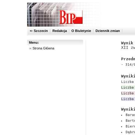
<- Szczecin
Redakcja
O Biuletynie
Dziennik zmian
Menu:
Wynik
XII z
Strona Główna
Przed
- 314/
Wynik
Liczba
Liczba
Liczba
Liczba
Wynik
Bara
Bart
Bier
Dąbr