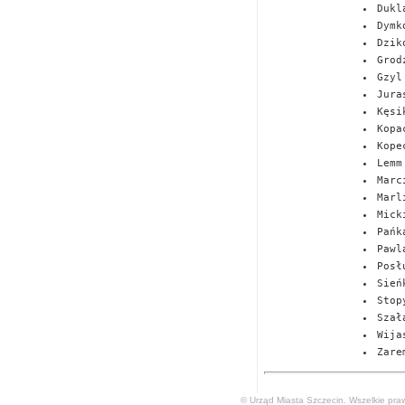
Dukl
Dymk
Dzik
Grod
Gzyl
Jura
Kęsi
Kopa
Kope
Lemm
Marc
Marl
Mick
Pańk
Pawl
Posł
Sień
Stop
Szał
Wija
Zare
© Urząd Miasta Szczecin. Wszelkie pra