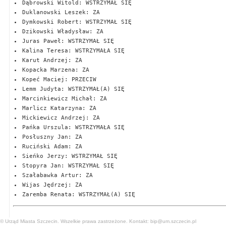
Dąbrowski Witold: WSTRZYMAŁ SIĘ
Duklanowski Leszek: ZA
Dymkowski Robert: WSTRZYMAŁ SIĘ
Dzikowski Władysław: ZA
Juras Paweł: WSTRZYMAŁ SIĘ
Kalina Teresa: WSTRZYMAŁA SIĘ
Karut Andrzej: ZA
Kopacka Marzena: ZA
Kopeć Maciej: PRZECIW
Lemm Judyta: WSTRZYMAŁ(A) SIĘ
Marcinkiewicz Michał: ZA
Marlicz Katarzyna: ZA
Mickiewicz Andrzej: ZA
Pańka Urszula: WSTRZYMAŁA SIĘ
Posłuszny Jan: ZA
Ruciński Adam: ZA
Sieńko Jerzy: WSTRZYMAŁ SIĘ
Stopyra Jan: WSTRZYMAŁ SIĘ
Szałabawka Artur: ZA
Wijas Jędrzej: ZA
Zaremba Renata: WSTRZYMAŁ(A) SIĘ
© Urząd Miasta Szczecin. Wszelkie prawa zastrzeżone. Kontakt:
bip@um.szczecin.pl