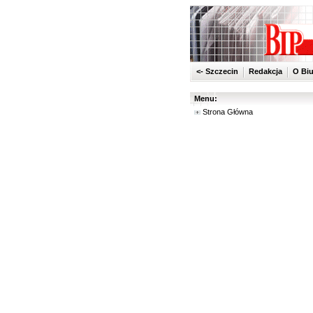
<- Szczecin
Redakcja
O Biu
Menu:
Strona Główna