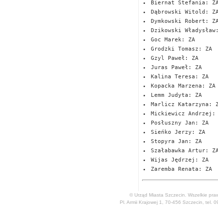
Biernat Stefania: Z
Dąbrowski Witold: Z
Dymkowski Robert: Z
Dzikowski Władysław
Goc Marek: ZA
Grodzki Tomasz: ZA
Gzyl Paweł: ZA
Juras Paweł: ZA
Kalina Teresa: ZA
Kopacka Marzena: ZA
Lemm Judyta: ZA
Marlicz Katarzyna: 
Mickiewicz Andrzej:
Posłuszny Jan: ZA
Sieńko Jerzy: ZA
Stopyra Jan: ZA
Szałabawka Artur: Z
Wijas Jędrzej: ZA
Zaremba Renata: ZA
© Urząd Miasta Szczecin. Wszelkie pra
Pl. Armii Krajowej 1, 70-456 Szczecin, tel