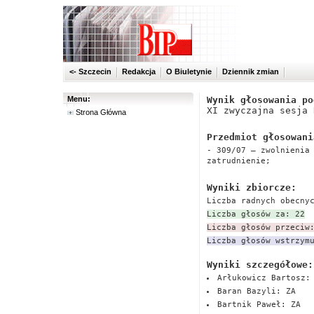
<- Szczecin
Redakcja
O Biuletynie
Dziennik zmian
Menu:
Wynik głosowania po
XI zwyczajna sesja 
Strona Główna
Przedmiot głosowani
- 309/07 – zwolnienia
zatrudnienie;
Wyniki zbiorcze:
Liczba radnych obecny
Liczba głosów za: 22
Liczba głosów przeciw
Liczba głosów wstrzym
Wyniki szczegółowe:
Arłukowicz Bartosz:
Baran Bazyli: ZA
Bartnik Paweł: ZA