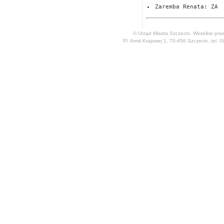
Zaremba Renata: ZA
© Urząd Miasta Szczecin. Wszelkie pra
Pl. Armii Krajowej 1, 70-456 Szczecin, tel