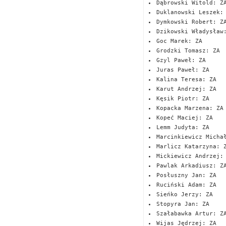
Dąbrowski Witold: Z
Duklanowski Leszek:
Dymkowski Robert: Z
Dzikowski Władysław
Goc Marek: ZA
Grodzki Tomasz: ZA
Gzyl Paweł: ZA
Juras Paweł: ZA
Kalina Teresa: ZA
Karut Andrzej: ZA
Kęsik Piotr: ZA
Kopacka Marzena: ZA
Kopeć Maciej: ZA
Lemm Judyta: ZA
Marcinkiewicz Micha
Marlicz Katarzyna: 
Mickiewicz Andrzej:
Pawlak Arkadiusz: Z
Posłuszny Jan: ZA
Ruciński Adam: ZA
Sieńko Jerzy: ZA
Stopyra Jan: ZA
Szałabawka Artur: Z
Wijas Jędrzej: ZA