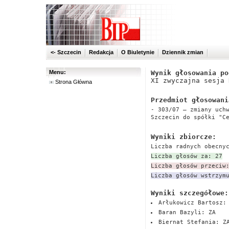
<- Szczecin
Redakcja
O Biuletynie
Dziennik zmian
Menu:
Wynik głosowania po
XI zwyczajna sesja 
Strona Główna
Przedmiot głosowani
- 303/07 – zmiany uch
Szczecin do spółki "C
Wyniki zbiorcze:
Liczba radnych obecny
Liczba głosów za: 27
Liczba głosów przeciw
Liczba głosów wstrzym
Wyniki szczegółowe:
Arłukowicz Bartosz:
Baran Bazyli: ZA
Biernat Stefania: Z