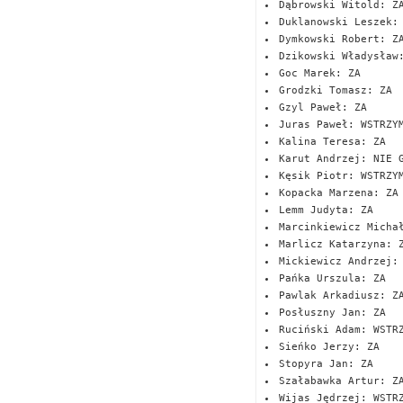
Dąbrowski Witold: Z
Duklanowski Leszek:
Dymkowski Robert: Z
Dzikowski Władysław
Goc Marek: ZA
Grodzki Tomasz: ZA
Gzyl Paweł: ZA
Juras Paweł: WSTRZY
Kalina Teresa: ZA
Karut Andrzej: NIE 
Kęsik Piotr: WSTRZY
Kopacka Marzena: ZA
Lemm Judyta: ZA
Marcinkiewicz Micha
Marlicz Katarzyna: 
Mickiewicz Andrzej:
Pańka Urszula: ZA
Pawlak Arkadiusz: Z
Posłuszny Jan: ZA
Ruciński Adam: WSTR
Sieńko Jerzy: ZA
Stopyra Jan: ZA
Szałabawka Artur: Z
Wijas Jędrzej: WSTR