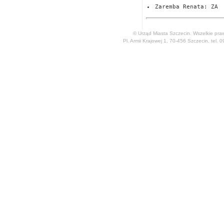
Zaremba Renata: ZA
© Urząd Miasta Szczecin. Wszelkie pra
Pl. Armii Krajowej 1, 70-456 Szczecin, tel