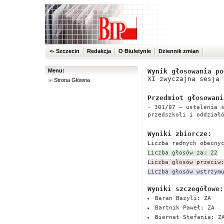
<- Szczecin
Redakcja
O Biuletynie
Dziennik zmian
Menu:
Wynik głosowania po
XI zwyczajna sesja 
Strona Główna
Przedmiot głosowani
- 301/07 – ustalenia 
przedszkoli i oddział
Wyniki zbiorcze:
Liczba radnych obecny
Liczba głosów za: 22
Liczba głosów przeciw
Liczba głosów wstrzym
Wyniki szczegółowe:
Baran Bazyli: ZA
Bartnik Paweł: ZA
Biernat Stefania: Z