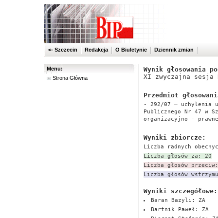
<- Szczecin
Redakcja
O Biuletynie
Dziennik zmian
Menu:
Wynik głosowania po
XI zwyczajna sesja 
Strona Główna
Przedmiot głosowani
- 292/07 – uchylenia 
Publicznego Nr 47 w S
organizacyjno - prawn
Wyniki zbiorcze:
Liczba radnych obecny
Liczba głosów za: 20
Liczba głosów przeciw
Liczba głosów wstrzym
Wyniki szczegółowe:
Baran Bazyli: ZA
Bartnik Paweł: ZA