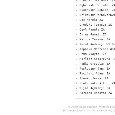
Biernat Stefania: Z
Dąbrowski Witold: Z
Dymkowski Robert: Z
Dzikowski Władysław
Goc Marek: ZA
Grodzki Tomasz: ZA
Gzyl Paweł: ZA
Juras Paweł: ZA
Kalina Teresa: ZA
Karut Andrzej: WSTR
Kopacka Marzena: WS
Lemm Judyta: ZA
Marlicz Katarzyna: 
Pańka Urszula: ZA
Posłuszny Jan: ZA
Ruciński Adam: ZA
Sieńko Jerzy: ZA
Szałabawka Artur: Z
Wijas Jędrzej: ZA
Zaremba Renata: ZA
© Urząd Miasta Szczecin. Wszelkie pra
Pl. Armii Krajowej 1, 70-456 Szczecin, tel