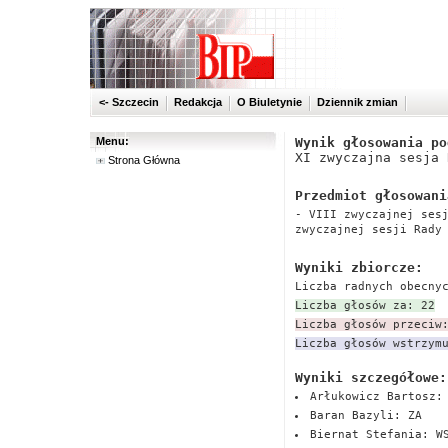
<- Szczecin
Redakcja
O Biuletynie
Dziennik zmian
Menu:
Wynik głosowania po
XI zwyczajna sesja 
Strona Główna
Przedmiot głosowani
- VIII zwyczajnej ses
zwyczajnej sesji Rady
Wyniki zbiorcze:
Liczba radnych obecny
Liczba głosów za: 22
Liczba głosów przeciw
Liczba głosów wstrzym
Wyniki szczegółowe:
Arłukowicz Bartosz:
Baran Bazyli: ZA
Biernat Stefania: W