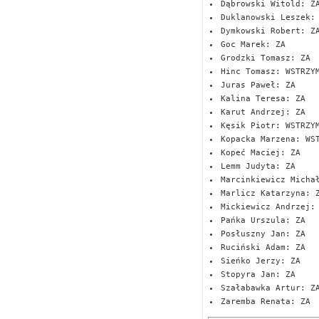
Dąbrowski Witold: Z
Duklanowski Leszek:
Dymkowski Robert: Z
Goc Marek: ZA
Grodzki Tomasz: ZA
Hinc Tomasz: WSTRZY
Juras Paweł: ZA
Kalina Teresa: ZA
Karut Andrzej: ZA
Kęsik Piotr: WSTRZY
Kopacka Marzena: WS
Kopeć Maciej: ZA
Lemm Judyta: ZA
Marcinkiewicz Micha
Marlicz Katarzyna: 
Mickiewicz Andrzej:
Pańka Urszula: ZA
Posłuszny Jan: ZA
Ruciński Adam: ZA
Sieńko Jerzy: ZA
Stopyra Jan: ZA
Szałabawka Artur: Z
Zaremba Renata: ZA