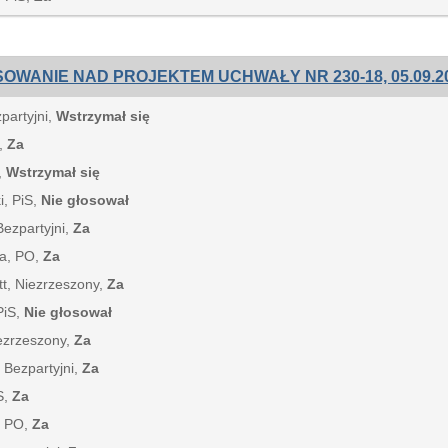
OWANIE NAD PROJEKTEM UCHWAŁY NR 230-18, 05.09.20
zpartyjni,
Wstrzymał się
S,
Za
,
Wstrzymał się
i, PiS,
Nie głosował
Bezpartyjni,
Za
ka, PO,
Za
tt, Niezrzeszony,
Za
PiS,
Nie głosował
iezrzeszony,
Za
 Bezpartyjni,
Za
S,
Za
, PO,
Za