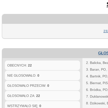
23
GŁOS
2. Balicka, Be
OBECNYCH:
22
3. Baran, PO,
NIE GŁOSOWAŁO:
0
4. Bartnik, PO
5. Biernat, Pi
GŁOSOWAŁO PRZECIW:
0
6. Bródka, PO
GŁOSOWAŁO ZA:
22
7. Duklanowsk
8. Dzikowski, 
WSTRZYMAŁO SIĘ:
0