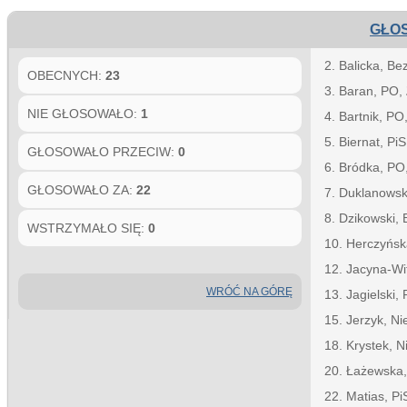
GŁOS
2. Balicka, Be
OBECNYCH:
23
3. Baran, PO,
NIE GŁOSOWAŁO:
1
4. Bartnik, PO
5. Biernat, Pi
GŁOSOWAŁO PRZECIW:
0
6. Bródka, PO
GŁOSOWAŁO ZA:
22
7. Duklanowsk
8. Dzikowski, 
WSTRZYMAŁO SIĘ:
0
10. Herczyńs
12. Jacyna-Wi
WRÓĆ NA GÓRĘ
13. Jagielski, 
15. Jerzyk, N
18. Krystek, 
20. Łażewska,
22. Matias, Pi