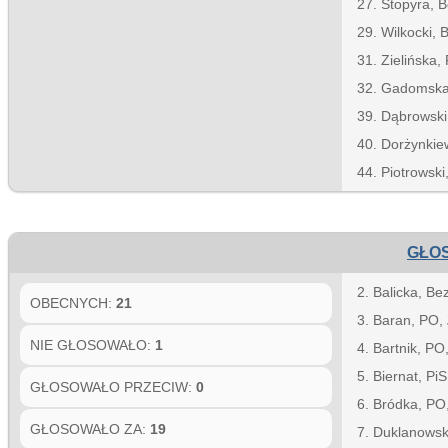
27. Stopyra, B
29. Wilkocki, 
31. Zielińska,
32. Gadomsk
39. Dąbrowski
40. Dorżynkie
44. Piotrowski
GŁOS
2. Balicka, Be
OBECNYCH:
21
3. Baran, PO,
NIE GŁOSOWAŁO:
1
4. Bartnik, PO
5. Biernat, Pi
GŁOSOWAŁO PRZECIW:
0
6. Bródka, PO
GŁOSOWAŁO ZA:
19
7. Duklanowsk