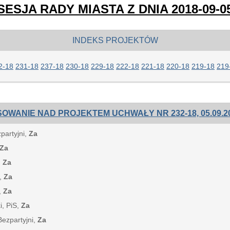
SESJA RADY MIASTA Z DNIA 2018-09-0
INDEKS PROJEKTÓW
2-18
231-18
237-18
230-18
229-18
222-18
221-18
220-18
219-18
219
OWANIE NAD PROJEKTEM UCHWAŁY NR 232-18, 05.09.20
zpartyjni,
Za
Za
,
Za
S,
Za
,
Za
i, PiS,
Za
Bezpartyjni,
Za