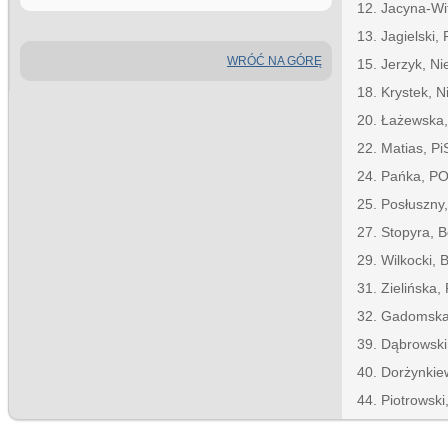
12. Jacyna-Wi
13. Jagielski, 
WRÓĆ NA GÓRĘ
15. Jerzyk, N
18. Krystek, 
20. Łażewska,
22. Matias, Pi
24. Pańka, P
25. Posłuszny
27. Stopyra, B
29. Wilkocki, 
31. Zielińska,
32. Gadomsk
39. Dąbrowski
40. Dorżynkie
44. Piotrowski