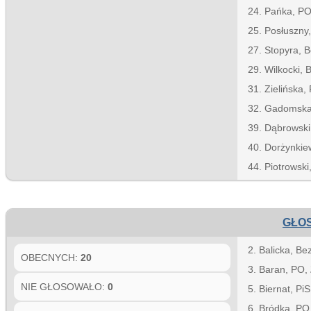
24. Pańka, P
25. Posłuszny
27. Stopyra, B
29. Wilkocki, 
31. Zielińska,
32. Gadomsk
39. Dąbrowski
40. Dorżynkie
44. Piotrowski
GŁOS
2. Balicka, Be
OBECNYCH:
20
3. Baran, PO,
NIE GŁOSOWAŁO:
0
5. Biernat, Pi
6. Bródka, PO