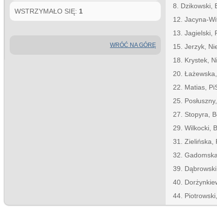
8. Dzikowski, 
WSTRZYMAŁO SIĘ:
1
12. Jacyna-Wi
13. Jagielski, 
WRÓĆ NA GÓRĘ
15. Jerzyk, N
18. Krystek, 
20. Łażewska,
22. Matias, Pi
25. Posłuszny
27. Stopyra, B
29. Wilkocki, 
31. Zielińska,
32. Gadomsk
39. Dąbrowski
40. Dorżynkie
44. Piotrowski