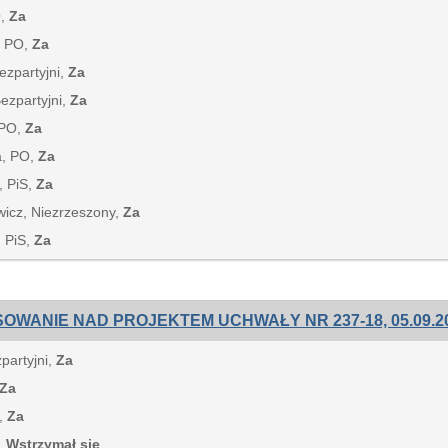
O,
Za
, PO,
Za
ezpartyjni,
Za
Bezpartyjni,
Za
 PO,
Za
a, PO,
Za
, PiS,
Za
wicz, Niezrzeszony,
Za
, PiS,
Za
OWANIE NAD PROJEKTEM UCHWAŁY NR 237-18, 05.09.20
zpartyjni,
Za
Za
S,
Za
,
Wstrzymał się