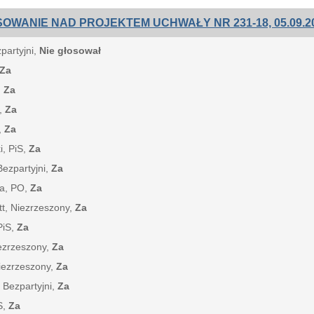
OWANIE NAD PROJEKTEM UCHWAŁY NR 231-18, 05.09.20
zpartyjni,
Nie głosował
Za
,
Za
S,
Za
,
Za
i, PiS,
Za
Bezpartyjni,
Za
ka, PO,
Za
tt, Niezrzeszony,
Za
PiS,
Za
iezrzeszony,
Za
Niezrzeszony,
Za
 Bezpartyjni,
Za
S,
Za