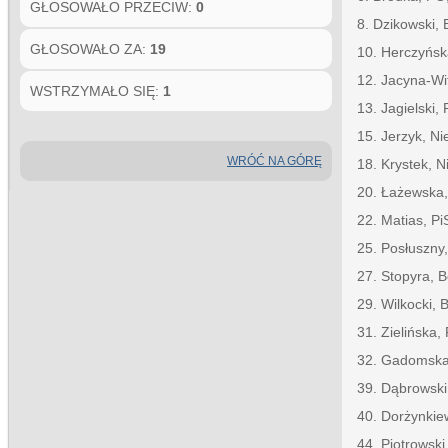
GŁOSOWAŁO PRZECIW:
0
8. Dzikowski, 
GŁOSOWAŁO ZA:
19
10. Herczyńs
12. Jacyna-Wi
WSTRZYMAŁO SIĘ:
1
13. Jagielski, 
15. Jerzyk, N
WRÓĆ NA GÓRĘ
18. Krystek, 
20. Łażewska,
22. Matias, Pi
25. Posłuszny
27. Stopyra, B
29. Wilkocki, 
31. Zielińska,
32. Gadomsk
39. Dąbrowski
40. Dorżynkie
44. Piotrowski