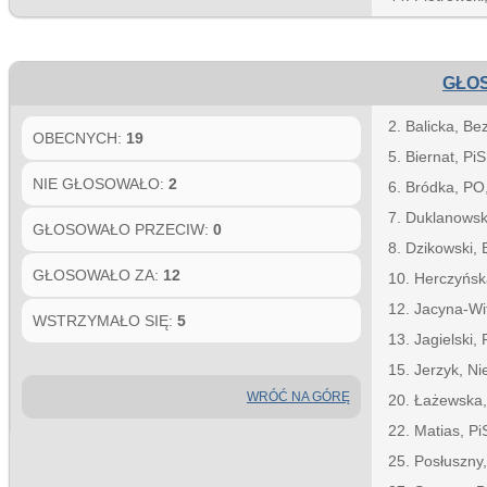
GŁOS
2. Balicka, Be
OBECNYCH:
19
5. Biernat, Pi
NIE GŁOSOWAŁO:
2
6. Bródka, PO
7. Duklanowsk
GŁOSOWAŁO PRZECIW:
0
8. Dzikowski, 
GŁOSOWAŁO ZA:
12
10. Herczyńs
12. Jacyna-Wi
WSTRZYMAŁO SIĘ:
5
13. Jagielski, 
15. Jerzyk, N
WRÓĆ NA GÓRĘ
20. Łażewska,
22. Matias, Pi
25. Posłuszny