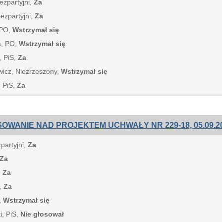
ezpartyjni,
Za
Bezpartyjni,
Za
 PO,
Wstrzymał się
a, PO,
Wstrzymał się
, PiS,
Za
wicz, Niezrzeszony,
Wstrzymał się
, PiS,
Za
OWANIE NAD PROJEKTEM UCHWAŁY NR 229-18, 05.09.20
zpartyjni,
Za
Za
,
Za
S,
Za
,
Wstrzymał się
i, PiS,
Nie głosował