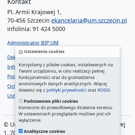
Kontakt
Pl. Armii Krajowej 1,
70-456 Szczecin
ekancelaria@um.szczecin.pl
infolinia: 91 424 5000
Administrator BIP UM
Ustawienia cookies
Deklaracja dostępności
Korzystamy z plików cookies, instalowanych na
Informacja o urzędzie w ETR
Twoim urządzeniu, w celu realizacji pełnej
Polityka prywatności
funkcjonalności oraz do gromadzenia
anonimowych danych analitycznych. Więcej
Ochrona danych osobowych
dowiesz się z
polityki prywatności
oraz
RODO
.
Ustawienia cookies
Podstawowe pliki cookies
Konieczne do prawidłowego działania serwisu.
W ustawieniach przeglądarki możliwe jest ich
wyłączenie.
© Urząd Miasta Szczecin. Plac Armii Krajowej
Analityczne cookies
1, 70-456 Szczecin