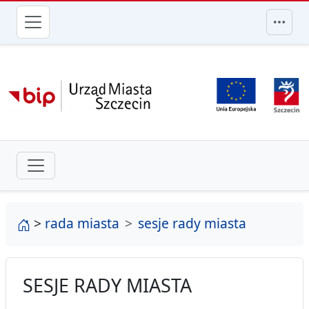
przejdź do głównego menu
strona główna
>
rada miasta
sesje rady miasta
SESJE RADY MIASTA