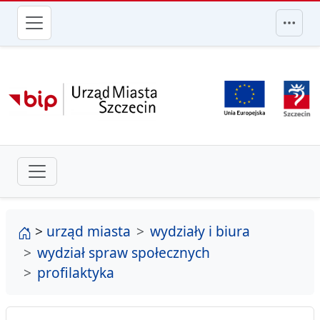
przejdź do głównego menu
strona główna
>
urząd miasta
wydziały i biura
wydział spraw społecznych
profilaktyka