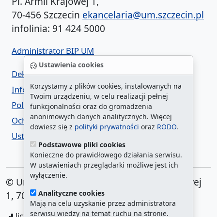
Pl. Armii Krajowej 1,
70-456 Szczecin
ekancelaria@um.szczecin.pl
infolinia: 91 424 5000
Administrator BIP UM
Ustawienia cookies
Deklaracja dostępności
Korzystamy z plików cookies, instalowanych na
Informacja o urzędzie w ETR
Twoim urządzeniu, w celu realizacji pełnej
Polityka prywatności
funkcjonalności oraz do gromadzenia
anonimowych danych analitycznych. Więcej
Ochrona danych osobowych
dowiesz się z
polityki prywatności
oraz
RODO
.
Ustawienia cookies
Podstawowe pliki cookies
Konieczne do prawidłowego działania serwisu.
W ustawieniach przeglądarki możliwe jest ich
wyłączenie.
© Urząd Miasta Szczecin. Plac Armii Krajowej
Analityczne cookies
1, 70-456 Szczecin
Mają na celu uzyskanie przez administratora
serwisu wiedzy na temat ruchu na stronie.
liczba wyświetleń:
208599070
/ aktualna strona: