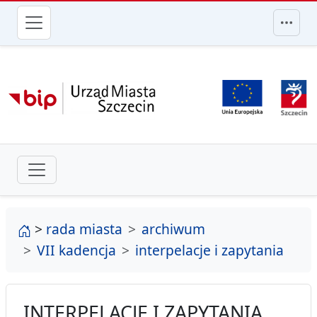
przejdź do głównego menu
strona główna
>
rada miasta
archiwum
VII kadencja
interpelacje i zapytania
INTERPELACJE I ZAPYTANIA