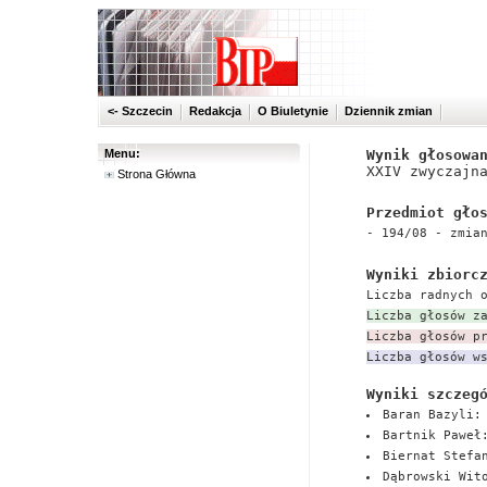
<- Szczecin
Redakcja
O Biuletynie
Dziennik zmian
Menu:
Wynik głosowa
XXIV zwyczajn
Strona Główna
Przedmiot gło
- 194/08 - zmia
Wyniki zbiorc
Liczba radnych 
Liczba głosów z
Liczba głosów p
Liczba głosów w
Wyniki szczeg
Baran Bazyli:
Bartnik Paweł
Biernat Stefa
Dąbrowski Wit