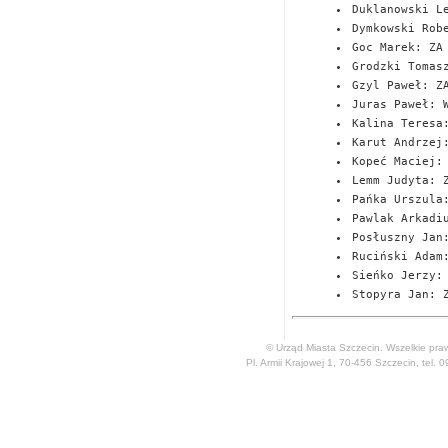
Duklanowski L
Dymkowski Rob
Goc Marek: ZA
Grodzki Tomas
Gzyl Paweł: Z
Juras Paweł: 
Kalina Teresa
Karut Andrzej
Kopeć Maciej:
Lemm Judyta: 
Pańka Urszula
Pawlak Arkadi
Posłuszny Jan
Ruciński Adam
Sieńko Jerzy:
Stopyra Jan: 
© Urząd Miasta Szczecin. Wszelkie pra
Pl. Armii Krajowej 1, 70-456 Szczecin, tel