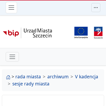
przejdź do głównego menu
strona główna
>
rada miasta
archiwum
V kadencja
sesje rady miasta