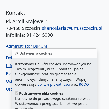
Kontakt
Pl. Armii Krajowej 1,
70-456 Szczecin
ekancelaria@um.szczecin.pl
infolinia: 91 424 5000
Administrator BIP UM
Ustawienia cookies
Deklaracja dostępności
Korzystamy z plików cookies, instalowanych na
Informacja o urzędzie w ETR
Twoim urządzeniu, w celu realizacji pełnej
Polityka prywatności
funkcjonalności oraz do gromadzenia
anonimowych danych analitycznych. Więcej
Ochrona danych osobowych
dowiesz się z
polityki prywatności
oraz
RODO
.
Ustawienia cookies
Podstawowe pliki cookies
Konieczne do prawidłowego działania serwisu.
W ustawieniach przeglądarki możliwe jest ich
wyłączenie.